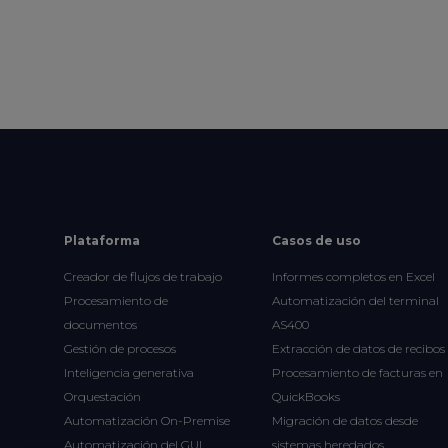
Plataforma
Casos de uso
Creador de flujos de trabajo
Informes completos en Excel
Procesamiento de
Automatización del terminal
documentos
AS400
Gestión de procesos
Extracción de datos de recibos
Inteligencia generativa
Procesamiento de facturas en
Orquestación
QuickBooks
Automatización On-Premise
Migración de datos desde
Automatización del GUI
sistemas heredados