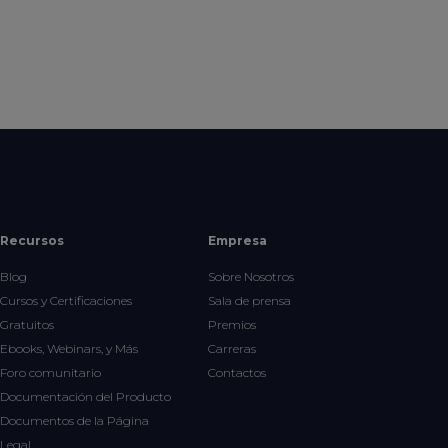
Recursos
Empresa
Blog
Sobre Nosotros
Cursos y Certificaciones
Sala de prensa
Gratuitos
Premios
Ebooks, Webinars, y Más
Carreras
Foro comunitario
Contactos
Documentación del Producto
Documentos de la Página
Legal