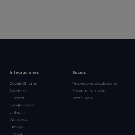
Integraciones
Socios
Google Chrome
Proveedores de soluciones
Salesforce
Encontrar un socio
Hubspot
Hazte Socio
Google Sheets
LinkedIn
Wordpress
Clickup
Open AI