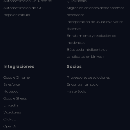
Automatización On-Premise
QuickBooks
Automatización del GUI
Migración de datos desde sistemas
Hojas de cálculo
heredados
Incorporación de usuarios a varios
sistemas
Enrutamiento y resolución de
incidencias
Búsqueda inteligente de
candidatos en LinkedIn
Integraciones
Socios
Google Chrome
Proveedores de soluciones
Salesforce
Encontrar un socio
Hubspot
Hazte Socio
Google Sheets
LinkedIn
Wordpress
Clickup
Open AI