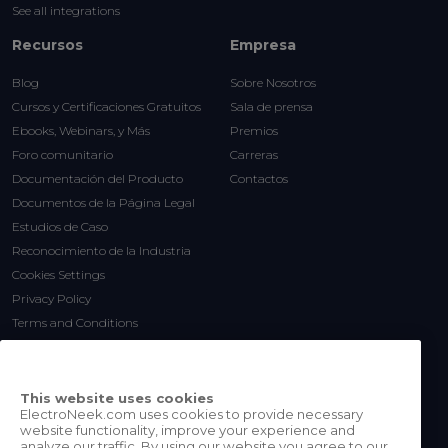
See all integrations
Recursos
Empresa
Blog
Sobre Nosotros
Cursos y Certificaciones Gratuitos
Sala de prensa
Ebooks, Webinars, y Más
Premios
Foro comunitario
Carreras
Documentación del Producto
Contactos
Documentos de la Página Legal
Estudios de Caso
Reconocimiento de la Industria
Cookies Settings
Privacy Policy
Terms and Conditions
This website uses cookies
ElectroNeek.com uses cookies to provide necessary
website functionality, improve your experience and
analyze our traffic. By using our website you agree to our