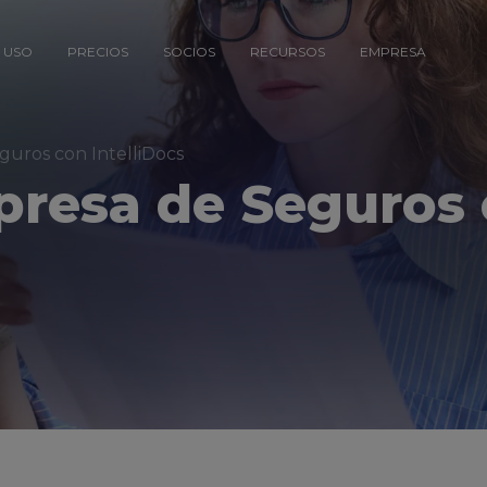
 USO
PRECIOS
SOCIOS
RECURSOS
EMPRESA
uros con IntelliDocs
presa de Seguros