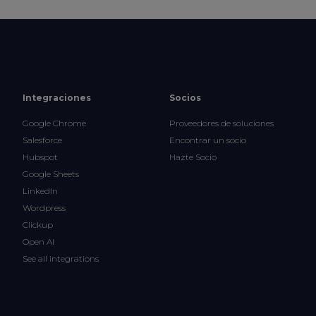
Integraciones
Socios
Google Chrome
Proveedores de soluciones
Salesforce
Encontrar un socio
Hubspot
Hazte Socio
Google Sheets
LinkedIn
Wordpress
Clickup
Open AI
See all integrations