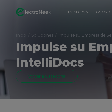
PLATAFORMA
CASOS DE
Inicio
/
Soluciones
/
Impulse su Empresa de Seg
Impulse su Em
IntelliDocs
Volver a Categoría