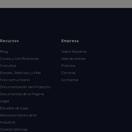
Recursos
Empresa
Blog
Sobre Nosotros
Cursos y Certificaciones
Sala de prensa
Gratuitos
Premios
Ebooks, Webinars, y Más
Carreras
Foro comunitario
Contactos
Documentación del Producto
Documentos de la Página
Legal
Estudios de Caso
Reconocimiento de la
Industria
Cookies Settings