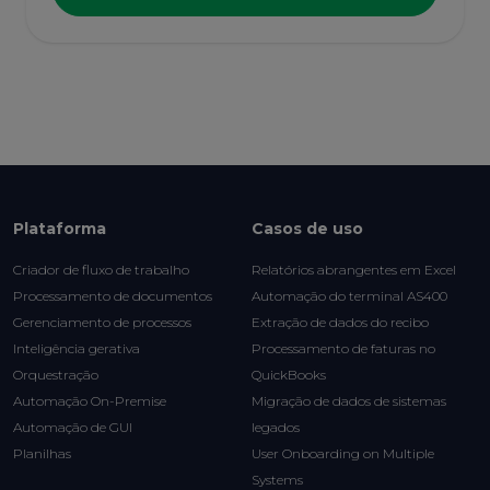
Plataforma
Casos de uso
Criador de fluxo de trabalho
Relatórios abrangentes em Excel
Processamento de documentos
Automação do terminal AS400
Gerenciamento de processos
Extração de dados do recibo
Inteligência gerativa
Processamento de faturas no
Orquestração
QuickBooks
Automação On-Premise
Migração de dados de sistemas
Automação de GUI
legados
Planilhas
User Onboarding on Multiple
Systems