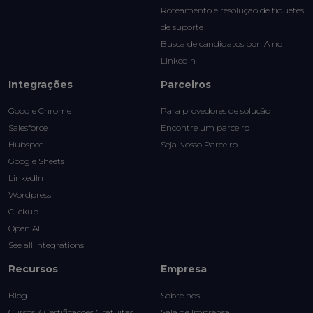
Roteamento e resolução de tíquetes
de suporte
Busca de candidatos por IA no
LinkedIn
Integrações
Parceiros
Google Chrome
Para provedores de solução
Salesforce
Encontre um parceiro
Hubspot
Seja Nosso Parceiro
Google Sheets
LinkedIn
Wordpress
Clickup
Open AI
See all integrations
Recursos
Empresa
Blog
Sobre nós
Cursos & Certificações Gratuitas
Sala de Imprensa