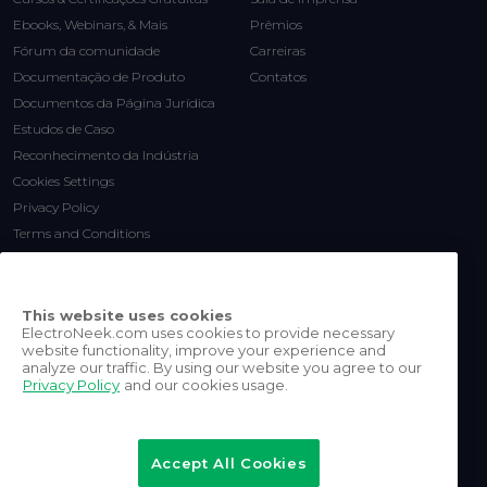
Ebooks, Webinars, & Mais
Prêmios
Fórum da comunidade
Carreiras
Documentação de Produto
Contatos
Documentos da Página Jurídica
Estudos de Caso
Reconhecimento da Indústria
Cookies Settings
Privacy Policy
Terms and Conditions
This website uses cookies
ElectroNeek.com uses cookies to provide necessary
website functionality, improve your experience and
analyze our traffic. By using our website you agree to our
Privacy Policy
and our cookies usage.
©
2026
ElectroNeek Robotics
Inc.
Accept All Cookies
Todos os direitos reservados.