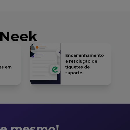
oNeek
Encaminhamento
e resolução de
es em
tíquetes de
suporte
je mesmo!