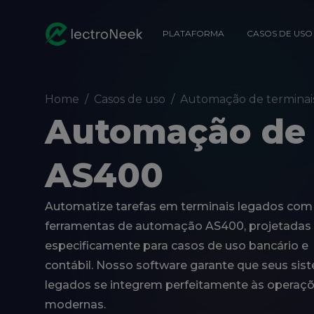
PLATAFORMA
CASOS DE USO
Home
/
Casos de uso
/
Automação de terminai
Automação de 
AS400
Automatize tarefas em terminais legados com
ferramentas de automação AS400, projetadas
especificamente para casos de uso bancário e
contábil. Nosso software garante que seus sis
legados se integrem perfeitamente às operaç
modernas.