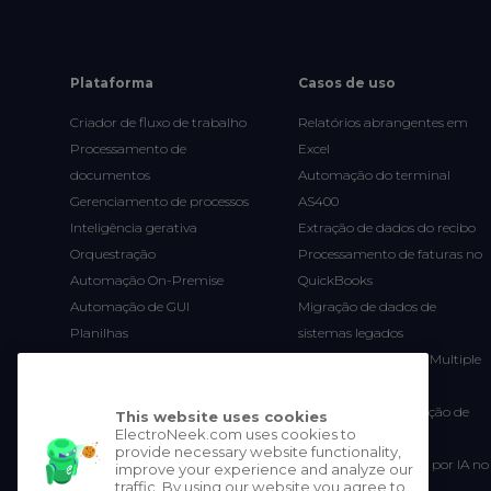
Plataforma
Casos de uso
Criador de fluxo de trabalho
Relatórios abrangentes em
Processamento de
Excel
documentos
Automação do terminal
Gerenciamento de processos
AS400
Inteligência gerativa
Extração de dados do recibo
Orquestração
Processamento de faturas no
Automação On-Premise
QuickBooks
Automação de GUI
Migração de dados de
Planilhas
sistemas legados
User Onboarding on Multiple
Systems
Roteamento e resolução de
This website uses cookies
ElectroNeek.com uses cookies to
tíquetes de suporte
provide necessary website functionality,
Busca de candidatos por IA no
improve your experience and analyze our
traffic. By using our website you agree to
LinkedIn