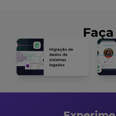
Faça
Migração de
dados de
sistemas
legados
Experime