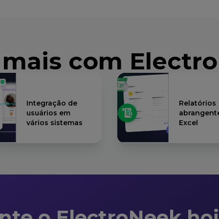
 mais com Electr
Integração de
Relatórios
usuários em
abrangent
vários sistemas
Excel
nte o ElectroNeek ho