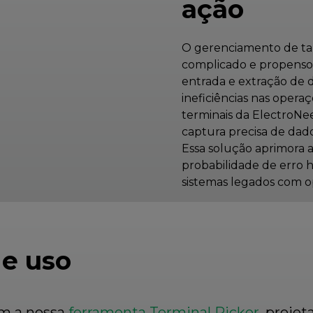
ação
O gerenciamento de tar
complicado e propenso 
entrada e extração de 
ineficiências nas oper
terminais da ElectroNee
captura precisa de da
Essa solução aprimora a
probabilidade de erro 
sistemas legados com 
de uso
om a nossa
ferramenta Terminal Picker
, projet