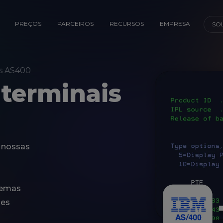
PREÇOS
PARCEIROS
RECURSOS
EMPRESA
SO
s AS400
terminais
 nossas
temas
ões