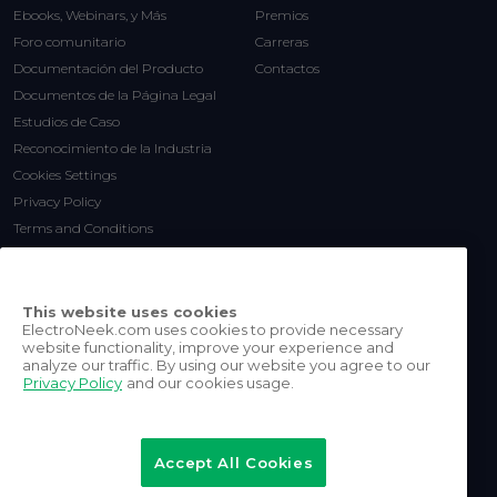
Ebooks, Webinars, y Más
Premios
Foro comunitario
Carreras
Documentación del Producto
Contactos
Documentos de la Página Legal
Estudios de Caso
Reconocimiento de la Industria
Cookies Settings
Privacy Policy
Terms and Conditions
This website uses cookies
ElectroNeek.com uses cookies to provide necessary
website functionality, improve your experience and
analyze our traffic. By using our website you agree to our
Privacy Policy
and our cookies usage.
©
2026
ElectroNeek Robotics
Inc.
Accept All Cookies
Reservados todos los derechos.