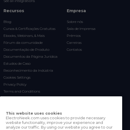
See all integrations
Recursos
Empresa
Blog
Sobre nós
Cursos & Certificações Gratuitas
Sala de Imprensa
Ebooks, Webinars, & Mais
Prêmios
Fórum da comunidade
Carreiras
Documentação de Produto
Contatos
Documentos da Página Jurídica
Estudos de Caso
Reconhecimento da Indústria
Cookies Settings
Privacy Policy
Terms and Conditions
This website uses cookies
ElectroNeek.com uses cookies to provide necessary
website functionality, improve your experience and
analyze our traffic. By using our website you agree to our