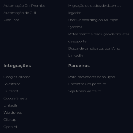
Automação On-Premise
Migração de dados de sistemas
Automação de GUI
legados
Planilhas
User Onboarding on Multiple
Systems
Roteamento e resolução de tíquetes
de suporte
Busca de candidatos por IA no
LinkedIn
Integrações
Parceiros
Google Chrome
Para provedores de solução
Salesforce
Encontre um parceiro
Hubspot
Seja Nosso Parceiro
Google Sheets
LinkedIn
Wordpress
Clickup
Open AI